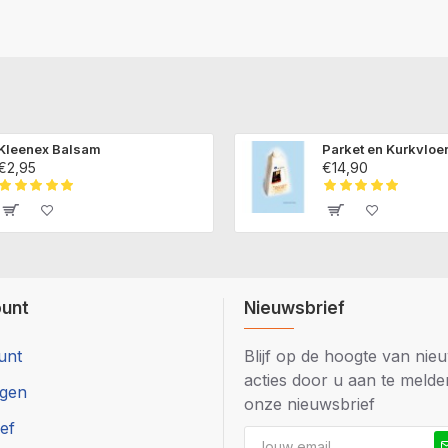
Kleenex Balsam
Parket en Kurkvloe
€2,95
€14,90
ount
Nieuwsbrief
unt
Blijf op de hoogte van nie
acties door u aan te meld
ngen
onze nieuwsbrief
ef