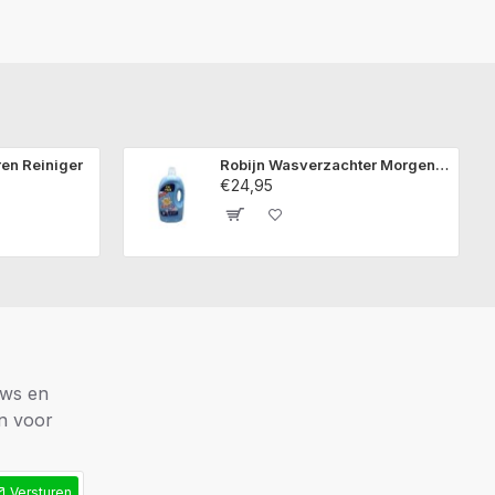
ren Reiniger
Robijn Wasverzachter Morgenfris 5 Liter
€24,95
uws en
en voor
Versturen