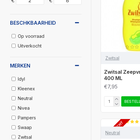
€
€
BESCHKBAARHEID
Op voorraad
Uitverkocht
Zwitsal
MERKEN
Zwitsal Zeepv
400 ML
Idyl
€7,95
Kleenex
Neutral
BESTEL
Nivea
Pampers
UITVERKOCHT
Swaap
Neutral
Zwitsal