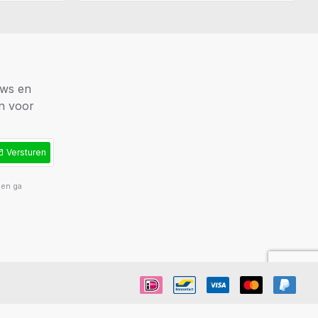
uws en
en voor
Versturen
 en ga