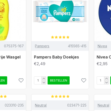
075375-167
Pampers
415565-415
Nivea
rije Wasgel
Pampers Baby Doekjes
Nivea 
€2,49
€2,95
LEN
BESTELLEN
023310-235
Neutral
023471-225
Neutral