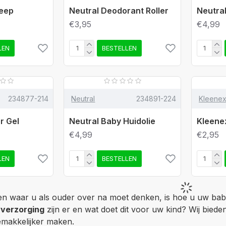
zeep
Neutral Deodorant Roller
Neutral
€3,95
€4,99
LEN
BESTELLEN
234877-214
Neutral
234891-224
Kleene
r Gel
Neutral Baby Huidolie
Kleenex
€4,99
€2,95
LEN
BESTELLEN
en waar u als ouder over na moet denken, is hoe u uw bab
verzorging
zijn er en wat doet dit voor uw kind? Wij bied
makkelijker maken.