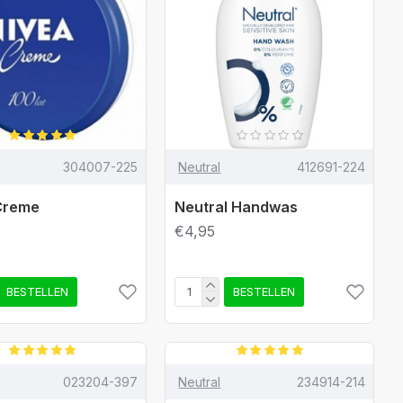
304007-225
Neutral
412691-224
Creme
Neutral Handwas
€4,95
BESTELLEN
BESTELLEN
023204-397
Neutral
234914-214