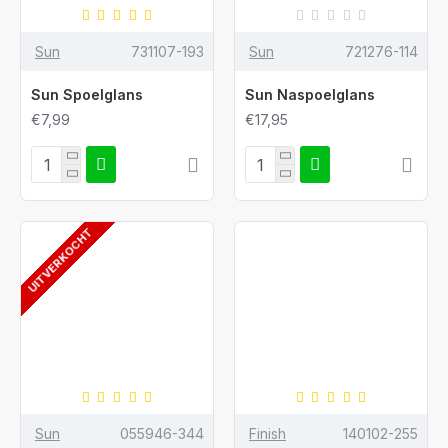
Sun
731107-193
Sun
721276-114
Sun Spoelglans
Sun Naspoelglans
€7,99
€17,95
UITVERKOCHT
Sun
055946-344
Finish
140102-255