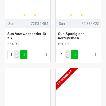
Sun
721184-194
Sun
721337-122
Sun Vaatwaspoeder 10
Sun Spoelglans
KG
Kortcyclisch
€54,95
€20,95
UITVERKOCHT