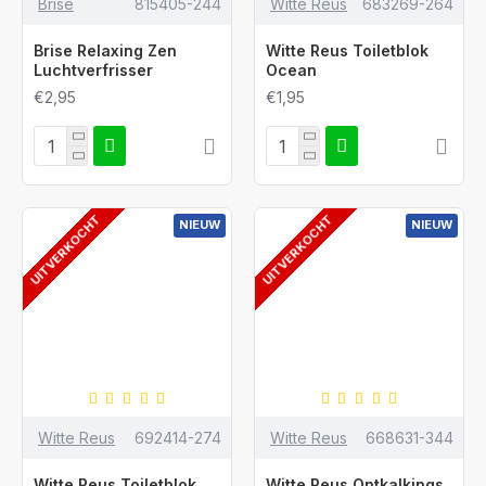
Brise
815405-244
Witte Reus
683269-264
Brise Relaxing Zen
Witte Reus Toiletblok
Luchtverfrisser
Ocean
€2,95
€1,95
UITVERKOCHT
UITVERKOCHT
NIEUW
NIEUW
Witte Reus
692414-274
Witte Reus
668631-344
Witte Reus Toiletblok
Witte Reus Ontkalkings