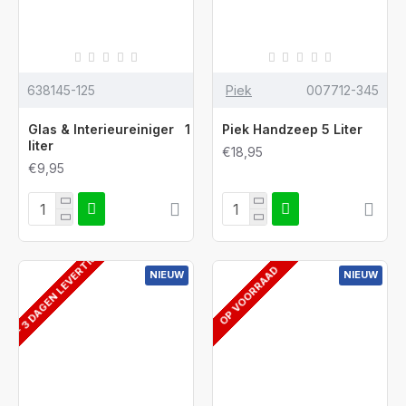
638145-125
Piek
007712-345
Glas & Interieureiniger 1
Piek Handzeep 5 Liter
liter
€18,95
€9,95
2 - 3 DAGEN LEVERTIJD
OP VOORRAAD
NIEUW
NIEUW