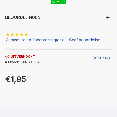
• Extra Frisheid:Verspreidt een frisse oceaangeur
BEOORDELINGEN
Gebaseerd op 1 beoordeling(en).
-
Geef beoordeling
UITVERKOCHT
Witte Reus
Model:
683269-264
€1,95