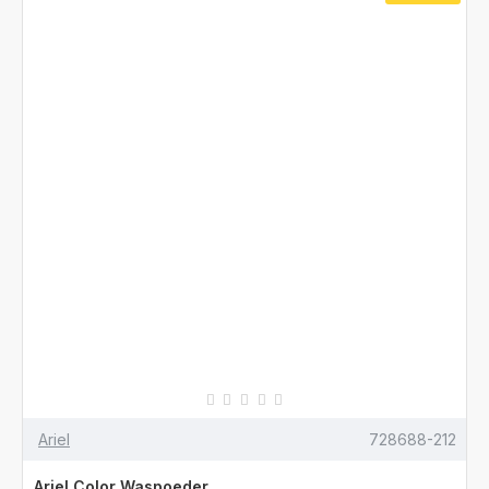
Ariel
728688-212
Ariel Color Waspoeder