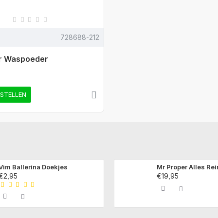
728688-212
or Waspoeder
ESTELLEN
Vim Ballerina Doekjes
Mr Proper Alles Rei
€2,95
€19,95